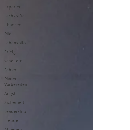
Experten
Fachkräfte
Chancen
Pilot
Lebenspilot
Erfolg
scheitern
Fehler
Planen
Vorbereiten
Angst
Sicherheit
Leadership
Freude
Abheben