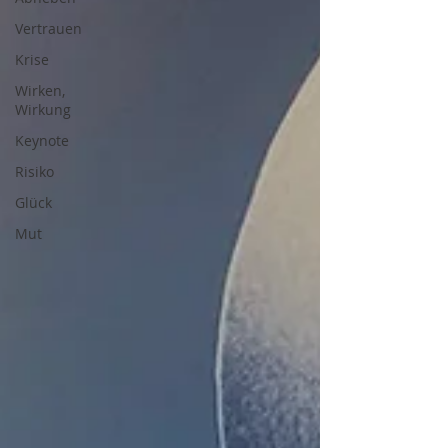
Vertrauen
Krise
Wirken,
Wirkung
Keynote
Risiko
Glück
Mut