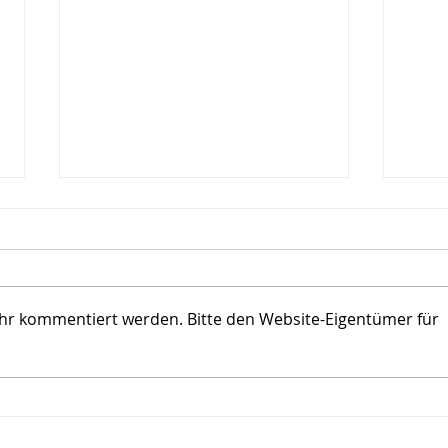
ehr kommentiert werden. Bitte den Website-Eigentümer für
Das Zucken einer
Wir 
Augenbraue…
Ents
Druc