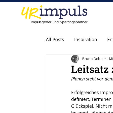
Impulsgeber und Sparringspartner
All Posts
Inspiration
En
Bruno Dobler
1 Mi
Experten
Fachkräfte
Leitsatz
Planen steht vor dem
scheitern
Fehler
P
Erfolgreiches Impr
definiert, Terminen
Leadership
Freude
Glückspiel. Nicht m
bekannt, können Ab