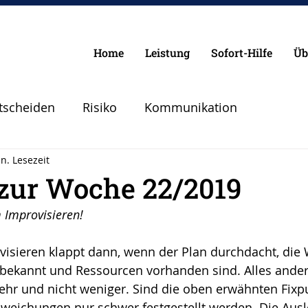
Home
Leistung
Sofort-Hilfe
Üb
tscheiden
Risiko
Kommunikation
n. Lesezeit
Chancen
Pilot
Lebenspilot
Erfolg
 zur Woche 22/2019
 Improvisieren!
lanen Vorbereiten
Angst
Sicherheit
ovisieren klappt dann, wenn der Plan durchdacht, die
 bekannt und Ressourcen vorhanden sind. Alles andere
Abheben
Vertrauen
Krise
ehr und nicht weniger. Sind die oben erwähnten Fixpu
weichungen nur schwer festgestellt werden. Die Aus