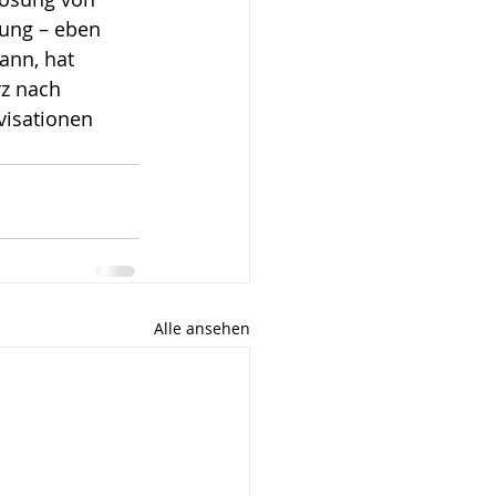
ung – eben 
ann, hat 
rz nach 
visationen 
Alle ansehen