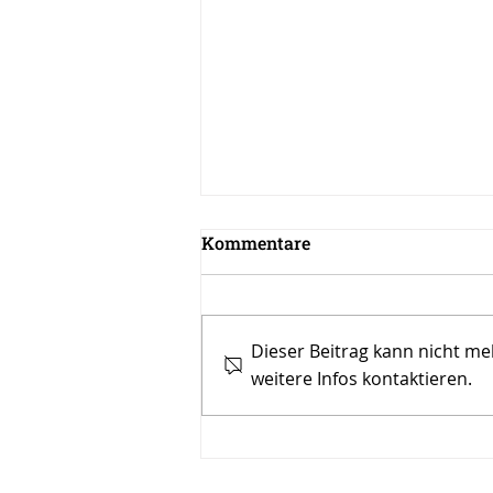
Kommentare
Dieser Beitrag kann nicht m
weitere Infos kontaktieren.
Wie Leadership Coaching
Ihre Führung stärkt –
effektives
Führungskräftetraining