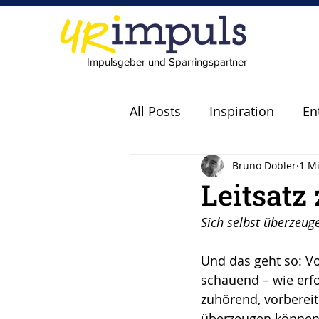
Impulsgeber und Sparringspartner
All Posts
Inspiration
En
Bruno Dobler
1 Mi
Experten
Fachkräfte
Leitsatz
Sich selbst überzeug
scheitern
Fehler
P
Und das geht so: Vo
schauend – wie erf
Leadership
Freude
zuhörend, vorberei
überzeugen können,