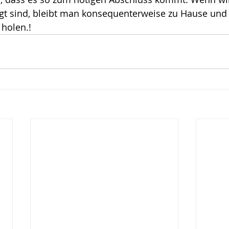
gt sind, bleibt man konsequenterweise zu Hause und 
ote
Risiko
Glück
Mut
 holen.!