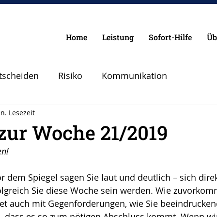
Home
Leistung
Sofort-Hilfe
Üb
tscheiden
Risiko
Kommunikation
n. Lesezeit
Chancen
Pilot
Lebenspilot
Erfolg
 zur Woche 21/2019
en!
lanen Vorbereiten
Angst
Sicherheit
r dem Spiegel sagen Sie laut und deutlich – sich direk
olgreich Sie diese Woche sein werden. Wie zuvorkom
Abheben
Vertrauen
Krise
tet auch mit Gegenforderungen, wie Sie beeindrucken
 dass es so zum nötigen Abschluss kommt. Wenn wir 