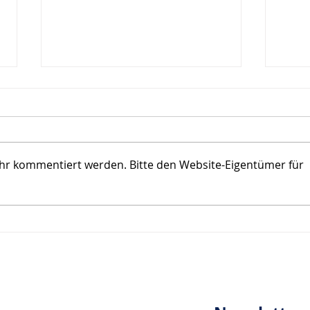
ehr kommentiert werden. Bitte den Website-Eigentümer für
Das Zucken einer
Wir 
Augenbraue…
Ents
Druc