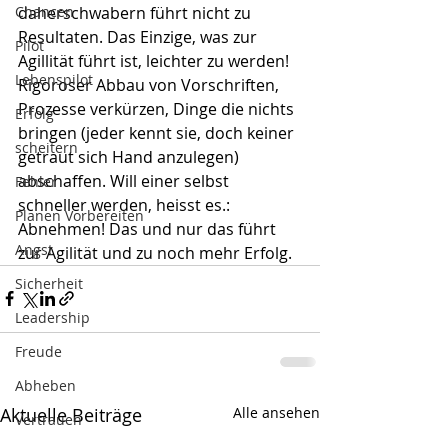
Chancen
daherschwabern führt nicht zu 
Resultaten. Das Einzige, was zur 
Pilot
Agillität führt ist, leichter zu werden! 
Lebenspilot
Rigoroser Abbau von Vorschriften, 
Prozesse verkürzen, Dinge die nichts 
Erfolg
bringen (jeder kennt sie, doch keiner 
scheitern
getraut sich Hand anzulegen) 
abschaffen. Will einer selbst 
Fehler
schneller werden, heisst es.: 
Planen Vorbereiten
Abnehmen! Das und nur das führt 
Angst
zur Agilität und zu noch mehr Erfolg.
Sicherheit
Leadership
Freude
Abheben
Aktuelle Beiträge
Alle ansehen
Vertrauen