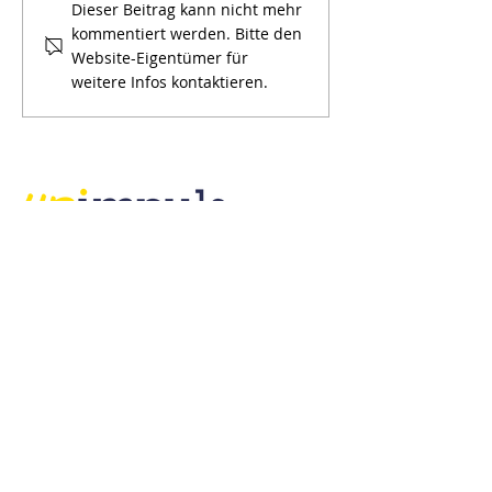
Das Zucken einer
Wir bringen Kla
Dieser Beitrag kann nicht mehr
kommentiert werden. Bitte den
Augenbraue…
wenn Entschei
Website-Eigentümer für
unter Druck ent
weitere Infos kontaktieren.
Impulsgeber und Sparringspartner
URimpuls AG
Bahnhofplatz 1
6460 Altdorf UR
Telefon
+41 (0)41 871 15 78
E-Mail
office@urimpuls.ch