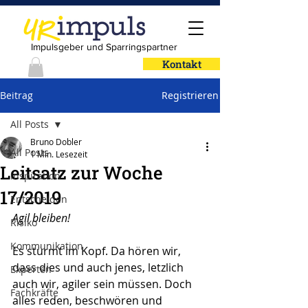
Impulsgeber und Sparringspartner
Kontakt
Beitrag
Registrieren
All Posts
Bruno Dobler
All Posts
1 Min. Lesezeit
Leitsatz zur Woche
Inspiration
17/2019
Entscheiden
Agil bleiben!
Risiko
Kommunikation
Es stürmt im Kopf. Da hören wir, 
dass dies und auch jenes, letzlich 
Experten
auch wir, agiler sein müssen. Doch 
Fachkräfte
alles reden, beschwören und 