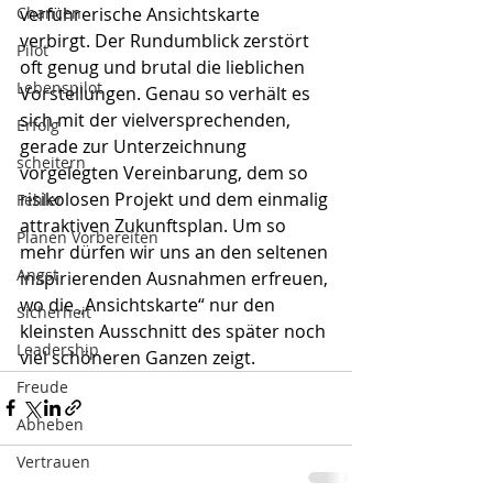
Chancen
verführerische Ansichtskarte 
verbirgt. Der Rundumblick zerstört 
Pilot
oft genug und brutal die lieblichen 
Lebenspilot
Vorstellungen. Genau so verhält es 
sich mit der vielversprechenden, 
Erfolg
gerade zur Unterzeichnung 
scheitern
vorgelegten Vereinbarung, dem so 
risikolosen Projekt und dem einmalig 
Fehler
attraktiven Zukunftsplan. Um so 
Planen Vorbereiten
mehr dürfen wir uns an den seltenen 
Angst
inspirierenden Ausnahmen erfreuen, 
wo die „Ansichtskarte“ nur den 
Sicherheit
kleinsten Ausschnitt des später noch 
Leadership
viel schöneren Ganzen zeigt. 
Freude
Abheben
Vertrauen