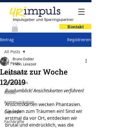
Impulsgeber und Sparringspartner
Kontakt
Beitrag
Registrieren
All Posts
Bruno Dobler
All Posts
1 Min. Lesezeit
Leitsatz zur Woche
Inspiration
12/2019
Entscheiden
Rundumblick! Ansichtskarten verführen!
Risiko
Kommunikation
Ansichtskarten wecken Phantasien. 
Sie laden zum Träumen ein! Sind wir 
Experten
erstmal da vor Ort, entdecken wir 
Fachkräfte
brutal und eindrücklich, was die 