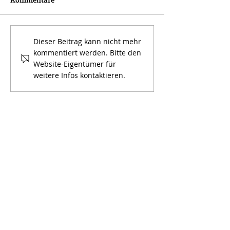
Das Zucken einer
Wir bringen Kla
Dieser Beitrag kann nicht mehr
kommentiert werden. Bitte den
Augenbraue…
wenn Entschei
Website-Eigentümer für
unter Druck ent
weitere Infos kontaktieren.
Impulsgeber und Sparringspartner
URimpuls AG
Bahnhofplatz 1
6460 Altdorf UR
Telefon
+41 (0)41 871 15 78