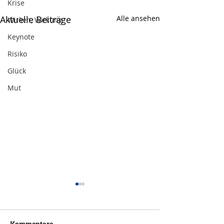
Krise
Aktuelle Beiträge
Alle ansehen
Wirken, Wirkung
Keynote
Risiko
Glück
Mut
Kommentare