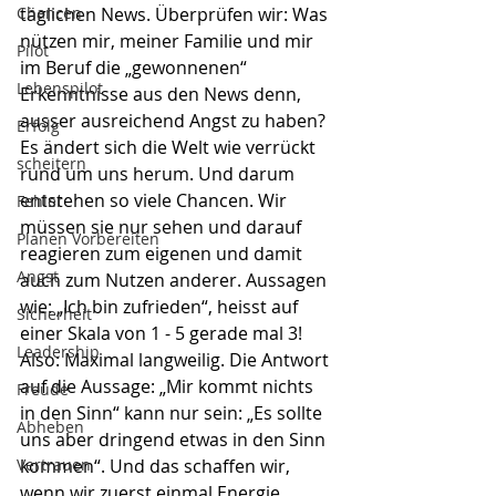
Chancen
täglichen News. Überprüfen wir: Was 
nützen mir, meiner Familie und mir 
Pilot
im Beruf die „gewonnenen“ 
Lebenspilot
Erkenntnisse aus den News denn, 
ausser ausreichend Angst zu haben? 
Erfolg
Es ändert sich die Welt wie verrückt 
scheitern
rund um uns herum. Und darum 
entstehen so viele Chancen. Wir 
Fehler
müssen sie nur sehen und darauf 
Planen Vorbereiten
reagieren zum eigenen und damit 
Angst
auch zum Nutzen anderer. Aussagen 
wie: „Ich bin zufrieden“, heisst auf 
Sicherheit
einer Skala von 1 - 5 gerade mal 3! 
Leadership
Also: Maximal langweilig. Die Antwort 
auf die Aussage: „Mir kommt nichts 
Freude
in den Sinn“ kann nur sein: „Es sollte 
Abheben
uns aber dringend etwas in den Sinn 
Vertrauen
kommen“. Und das schaffen wir, 
wenn wir zuerst einmal Energie 