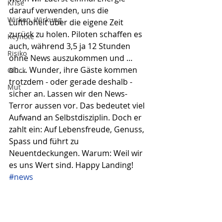
Krise
darauf verwenden, uns die 
Wirken, Wirkung
Lufthoheit über die eigene Zeit 
zurück zu holen. Piloten schaffen es 
Keynote
auch, während 3,5 ja 12 Stunden 
Risiko
ohne News auszukommen und … 
oh…. Wunder, ihre Gäste kommen 
Glück
trotzdem - oder gerade deshalb - 
Mut
sicher an. Lassen wir den News-
Terror aussen vor. Das bedeutet viel 
Aufwand an Selbstdisziplin. Doch er 
zahlt ein: Auf Lebensfreude, Genuss, 
Spass und führt zu 
Neuentdeckungen. Warum: Weil wir 
es uns Wert sind. Happy Landing!
#news