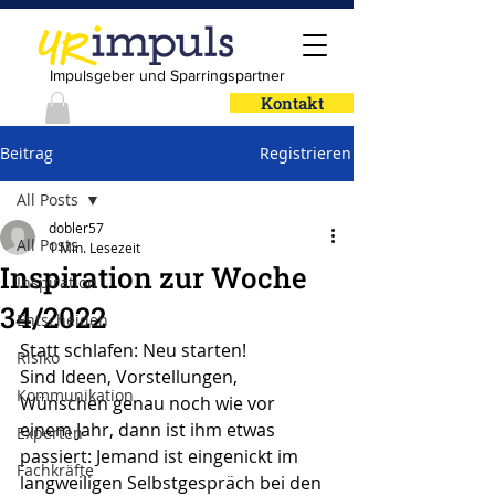
Impulsgeber und Sparringspartner
Kontakt
Beitrag
Registrieren
All Posts
dobler57
All Posts
1 Min. Lesezeit
Inspiration zur Woche
Inspiration
34/2022
Entscheiden
Statt schlafen: Neu starten! 
Risiko
Sind Ideen, Vorstellungen, 
Kommunikation
Wünschen genau noch wie vor 
einem Jahr, dann ist ihm etwas 
Experten
passiert: Jemand ist eingenickt im 
Fachkräfte
langweiligen Selbstgespräch bei den 