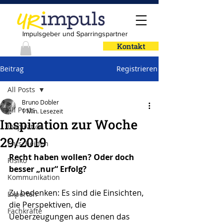
Impulsgeber und Sparringspartner
Kontakt
Beitrag
Registrieren
All Posts
Bruno Dobler
All Posts
1 Min. Lesezeit
Inspiration zur Woche
Inspiration
29/2019
Entscheiden
Recht haben wollen? Oder doch 
Risiko
besser „nur“ Erfolg?
Kommunikation
Zu bedenken: Es sind die Einsichten, 
Experten
die Perspektiven, die  
Fachkräfte
Ueberzeugungen aus denen das 