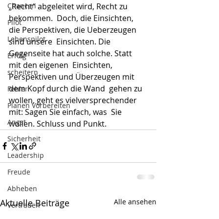
Chancen
„Recht“ abgeleitet wird, Recht zu 
bekommen.  Doch, die Einsichten, 
Pilot
die Perspektiven, die Ueberzeugen 
Lebenspilot
sind unsere  Einsichten. Die 
Gegenseite hat auch solche. Statt 
Erfolg
mit den eigenen  Einsichten, 
scheitern
Perspektiven und Überzeugen mit 
dem Kopf durch die Wand  gehen zu 
Fehler
wollen, geht es vielversprechender 
Planen Vorbereiten
mit: Sagen Sie einfach, was  Sie 
Angst
wollen. Schluss und Punkt. 
Sicherheit
Leadership
Freude
Abheben
Aktuelle Beiträge
Alle ansehen
Vertrauen