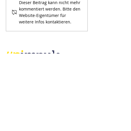
Das Zucken einer
Wir bringen Kla
Dieser Beitrag kann nicht mehr
kommentiert werden. Bitte den
Augenbraue…
wenn Entschei
Website-Eigentümer für
unter Druck ent
weitere Infos kontaktieren.
Impulsgeber und Sparringspartner
URimpuls AG
Bahnhofplatz 1
6460 Altdorf UR
Telefon
+41 (0)41 871 15 78
E-Mail
office@urimpuls.ch