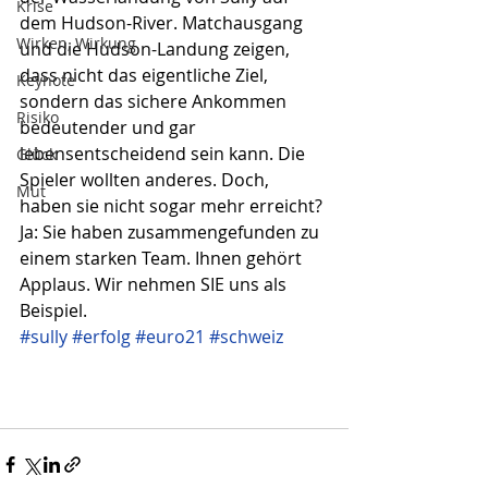
Krise
dem Hudson-River. Matchausgang 
Wirken, Wirkung
und die Hudson-Landung zeigen, 
dass nicht das eigentliche Ziel, 
Keynote
sondern das sichere Ankommen 
Risiko
bedeutender und gar 
lebensentscheidend sein kann. Die 
Glück
Spieler wollten anderes. Doch, 
Mut
haben sie nicht sogar mehr erreicht? 
Ja: Sie haben zusammengefunden zu 
einem starken Team. Ihnen gehört 
Applaus. Wir nehmen SIE uns als 
Beispiel. 
#sully
#erfolg
#euro21
#schweiz