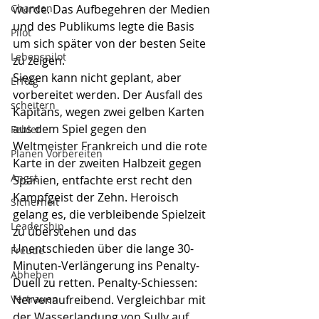
Chancen
wurde. Das Aufbegehren der Medien 
und des Publikums legte die Basis 
Pilot
um sich später von der besten Seite 
Lebenspilot
zu zeigen.  
Siegen kann nicht geplant, aber 
Erfolg
vorbereitet werden. Der Ausfall des 
scheitern
Kapitäns, wegen zwei gelben Karten 
aus dem Spiel gegen den 
Fehler
Weltmeister Frankreich und die rote 
Planen Vorbereiten
Karte in der zweiten Halbzeit gegen 
Angst
Spanien, entfachte erst recht den 
Kampfgeist der Zehn. Heroisch 
Sicherheit
gelang es, die verbleibende Spielzeit 
Leadership
zu überstehen und das 
Unentschieden über die lange 30-
Freude
Minuten-Verlängerung ins Penalty-
Abheben
Duell zu retten. Penalty-Schiessen: 
Vertrauen
Nervenaufreibend. Vergleichbar mit 
der Wasserlandung von Sully auf 