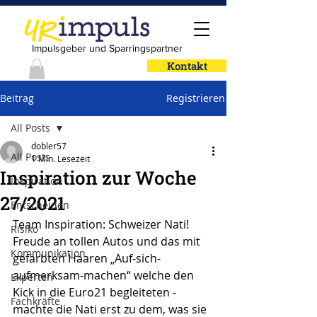
Impulsgeber und Sparringspartner
Kontakt
Beitrag
Registrieren
All Posts
dobler57
All Posts
1 Min. Lesezeit
Inspiration zur Woche
Inspiration
27/2021
Entscheiden
Team Inspiration: Schweizer Nati!
Risiko
Freude an tollen Autos und das mit 
Kommunikation
gefärbten Haaren „Auf-sich-
aufmerksam-machen“ welche den 
Experten
Kick in die Euro21 begleiteten - 
Fachkräfte
machte die Nati erst zu dem, was sie 