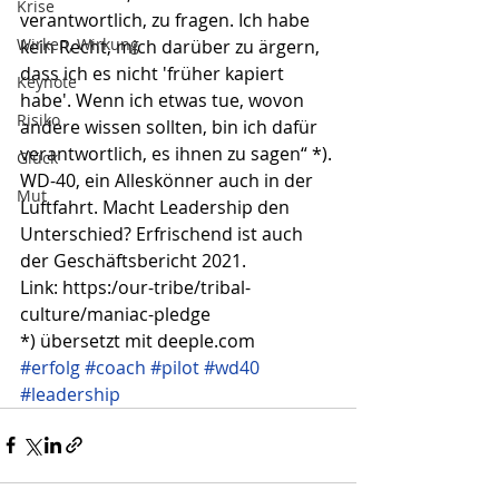
Krise
verantwortlich, zu fragen. Ich habe 
Wirken, Wirkung
kein Recht, mich darüber zu ärgern, 
dass ich es nicht 'früher kapiert 
Keynote
habe'. Wenn ich etwas tue, wovon 
Risiko
andere wissen sollten, bin ich dafür 
verantwortlich, es ihnen zu sagen“ *). 
Glück
WD-40, ein Alleskönner auch in der 
Mut
Luftfahrt. Macht Leadership den 
Unterschied? Erfrischend ist auch 
der Geschäftsbericht 2021. 
Link: https:/our-tribe/tribal-
culture/maniac-pledge
*) übersetzt mit deeple.com
#erfolg
#coach
#pilot
#wd40
#leadership