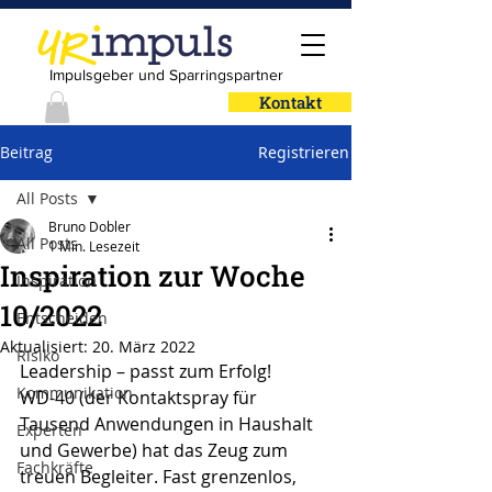
Impulsgeber und Sparringspartner
Kontakt
Beitrag
Registrieren
All Posts
Bruno Dobler
All Posts
1 Min. Lesezeit
Inspiration zur Woche
Inspiration
10/2022
Entscheiden
Aktualisiert:
20. März 2022
Risiko
Leadership – passt zum Erfolg!
Kommunikation
WD-40 (der Kontaktspray für 
Tausend Anwendungen in Haushalt 
Experten
und Gewerbe) hat das Zeug zum 
Fachkräfte
treuen Begleiter. Fast grenzenlos, 