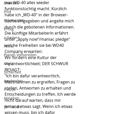
was WD-40 alles wieder 
Chancen
funktionstüchtig macht. Kürzlich 
Pilot
habe ich „WD-40“ in der Browser-
Lebenspilot
Suche eingegeben und angelte mich 
durch die gebotenen Informationen. 
Erfolg
Die künftige MitarbeiterIn erfährt 
scheitern
unter „apply now“/maniac pledge“ 
welche Freiheiten sie bei WD40 
Fehler
Company erwarten:
Planen Vorbereiten
Wir fördern eine Kultur der 
Verantwortlichkeit; DER SCHWUR 
Angst
BESAGT:
Sicherheit
"Ich bin dafür verantwortlich, 
Leadership
Massnahmen zu ergreifen, Fragen zu 
stellen, Antworten zu erhalten und 
Freude
Entscheidungen zu treffen. Ich werde 
Abheben
nicht darauf warten, dass mir 
jemand etwas sagt. Wenn ich etwas 
Vertrauen
wissen muss, bin ich dafür 