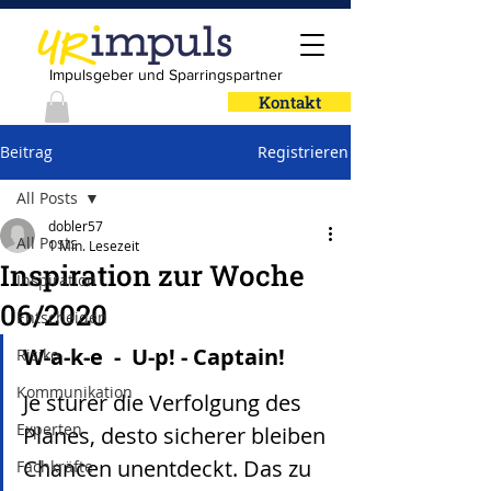
Impulsgeber und Sparringspartner
Kontakt
Beitrag
Registrieren
All Posts
dobler57
All Posts
1 Min. Lesezeit
Inspiration zur Woche
Inspiration
06/2020
Entscheiden
W-a-k-e  -  U-p! - Captain!
Risiko
Kommunikation
Je sturer die Verfolgung des 
Experten
Planes, desto sicherer bleiben 
Chancen unentdeckt. Das zu 
Fachkräfte