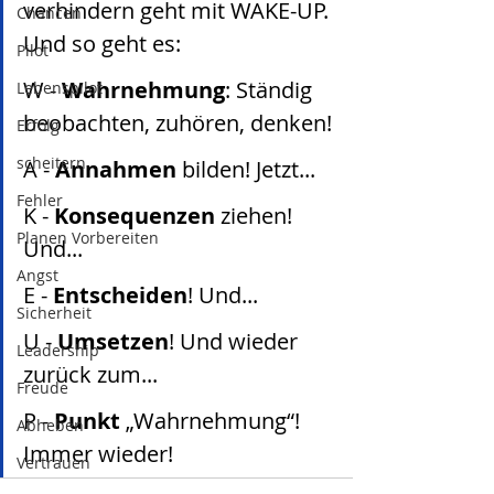
verhindern geht mit WAKE-UP. 
Chancen
Und so geht es: 
Pilot
W - 
Wahrnehmung
: Ständig 
Lebenspilot
beobachten, zuhören, denken!
Erfolg
scheitern
A - 
Annahmen
 bilden! Jetzt...
Fehler
K - 
Konsequenzen
 ziehen! 
Planen Vorbereiten
Und...
Angst
E - 
Entscheiden
! Und... 
Sicherheit
U - 
Umsetzen
! Und wieder 
Leadership
zurück zum...
Freude
P - 
Punkt
 „Wahrnehmung“! 
Abheben
Immer wieder! 
Vertrauen