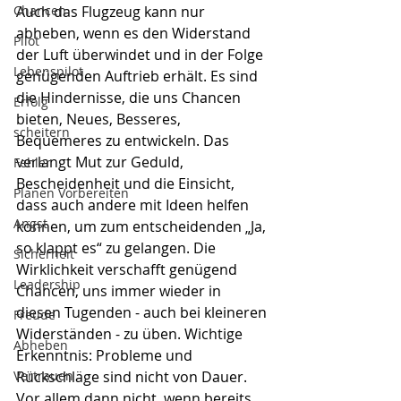
Chancen
Auch das Flugzeug kann nur 
abheben, wenn es den Widerstand 
Pilot
der Luft überwindet und in der Folge 
Lebenspilot
genügenden Auftrieb erhält. Es sind 
die Hindernisse, die uns Chancen 
Erfolg
bieten, Neues, Besseres, 
scheitern
Bequemeres zu entwickeln. Das 
verlangt Mut zur Geduld, 
Fehler
Bescheidenheit und die Einsicht, 
Planen Vorbereiten
dass auch andere mit Ideen helfen 
Angst
können, um zum entscheidenden „Ja, 
so klappt es“ zu gelangen. Die 
Sicherheit
Wirklichkeit verschafft genügend 
Leadership
Chancen, uns immer wieder in 
diesen Tugenden - auch bei kleineren 
Freude
Widerständen - zu üben. Wichtige 
Abheben
Erkenntnis: Probleme und 
Vertrauen
Rückschläge sind nicht von Dauer. 
Vor allem dann nicht, wenn bereits 