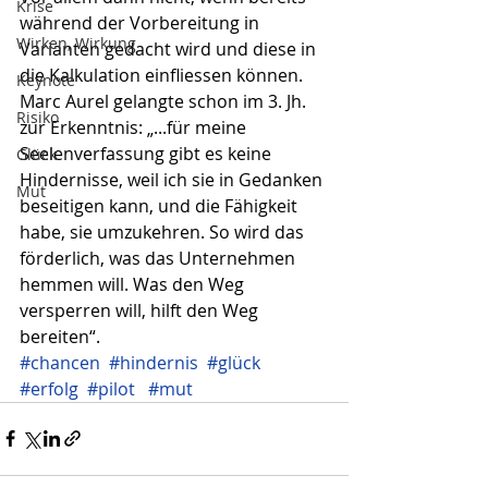
Krise
während der Vorbereitung in 
Wirken, Wirkung
Varianten gedacht wird und diese in 
die Kalkulation einfliessen können. 
Keynote
Marc Aurel gelangte schon im 3. Jh. 
Risiko
zur Erkenntnis: „...für meine 
Seelenverfassung gibt es keine 
Glück
Hindernisse, weil ich sie in Gedanken 
Mut
beseitigen kann, und die Fähigkeit 
habe, sie umzukehren. So wird das 
förderlich, was das Unternehmen 
hemmen will. Was den Weg 
versperren will, hilft den Weg 
bereiten“.
#chancen
#hindernis
#glück
#erfolg
#pilot
#mut