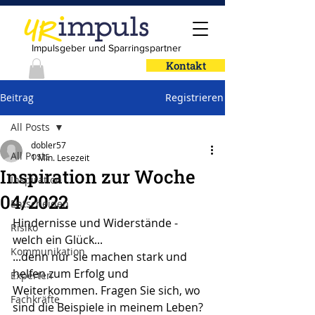
Impulsgeber und Sparringspartner
Kontakt
Beitrag
Registrieren
All Posts
dobler57
All Posts
1 Min. Lesezeit
Inspiration zur Woche
Inspiration
04/2022
Entscheiden
Hindernisse und Widerstände - 
Risiko
welch ein Glück...
Kommunikation
...denn nur sie machen stark und 
helfen zum Erfolg und 
Experten
Weiterkommen. Fragen Sie sich, wo 
Fachkräfte
sind die Beispiele in meinem Leben?