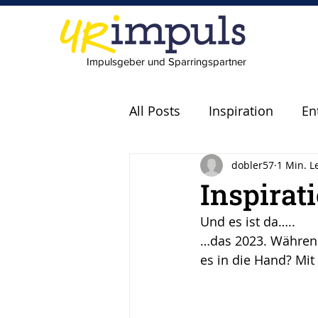
Impulsgeber und Sparringspartner
All Posts
Inspiration
En
dobler57
1 Min. L
Experten
Fachkräfte
Inspirat
Und es ist da…..
scheitern
Fehler
P
…das 2023. Währen
es in die Hand? Mit
Leadership
Freude