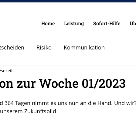
Home
Leistung
Sofort-Hilfe
Üb
tscheiden
Risiko
Kommunikation
esezeit
Chancen
Pilot
Lebenspilot
Erfolg
ion zur Woche 01/2023
lanen Vorbereiten
Angst
Sicherheit
d 364 Tagen nimmt es uns nun an die Hand. Und wir
 unserem Zukunftsbild 
Abheben
Vertrauen
Krise