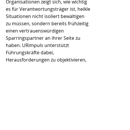
Organisationen zeigt sich, wie wichtig
es für Verantwortungsträger ist, heikle
Situationen nicht isoliert bewältigen
zu müssen, sondern bereits frühzeitig
einen vertrauenswürdigen
Sparringspartner an ihrer Seite zu
haben. URimpuls unterstützt
Führungskräfte dabei,
Herausforderungen zu objektivieren,
Handlungsoptionen zu prüfen und
fundierte Entscheidungen
vorzubereiten. „Genau hier, bei der
Fehlervermeidung, sollte speziell das
Gesundheitswesen ein Benchmarking
mit der Luftfahrt durchführen“, sagt
Dr. Heidi Z’graggen. Ihrer
Einschätzung nach können Kliniken
wie auch andere Organisationen von