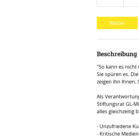
0
M
i
Weiter
n
.
Beschreibung
"So kann es nicht
Sie spüren es. Di
zeigen ihn Ihnen. 
Als Verantwortung
Stiftungsrat GL-M
alles gleichzeiti
- Unzufriedene Ku
- Kritische Medie