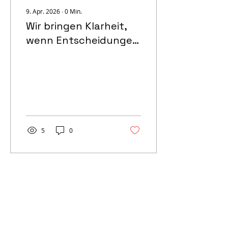
9. Apr. 2026
∙
0
Min.
Wir bringen Klarheit,
wenn Entscheidungen
unter Druck
entstehen.
5
0
Impulsgeber und Sparringspartner
URimpuls AG