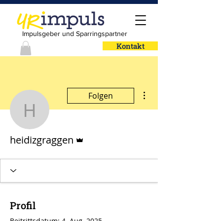
Impulsgeber und Sparringspartner
Kontakt
Weitere Optionen
Folgen
heidizgraggen
Administrator
heidizgraggen
Profil
Beitrittsdatum: 4. Aug. 2025