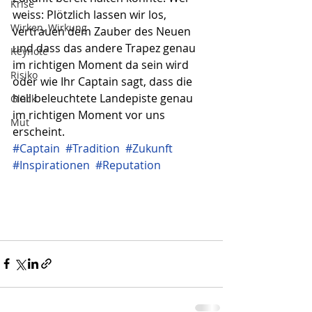
Krise
weiss: Plötzlich lassen wir los, 
Wirken, Wirkung
vertrauen dem Zauber des Neuen 
und dass das andere Trapez genau 
Keynote
im richtigen Moment da sein wird 
Risiko
oder wie Ihr Captain sagt, dass die 
hell beleuchtete Landepiste genau 
Glück
im richtigen Moment vor uns 
Mut
erscheint.
#Captain
#Tradition
#Zukunft
#Inspirationen
#Reputation