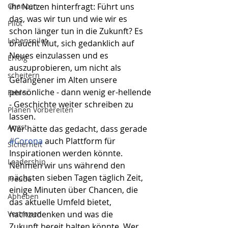
Chancen
ihr Nutzen hinterfragt: Führt uns 
das, was wir tun und wie wir es 
Pilot
schon länger tun in die Zukunft? Es 
Lebenspilot
braucht Mut, sich gedanklich auf 
Neues einzulassen und es 
Erfolg
auszuprobieren, um nicht als 
scheitern
Gefangener im Alten unsere 
persönliche - dann wenig er-hellende 
Fehler
- Geschichte weiter schreiben zu 
Planen Vorbereiten
lassen.  
Angst
Wer hätte das gedacht, dass gerade 
#Corona
 auch Plattform für 
Sicherheit
Inspirationen werden könnte. 
Leadership
Nehmen wir uns während den 
nächsten sieben Tagen täglich Zeit, 
Freude
einige Minuten über Chancen, die 
Abheben
das aktuelle Umfeld bietet, 
Vertrauen
nachzudenken und was die 
Zukunft bereit halten könnte. Wer 