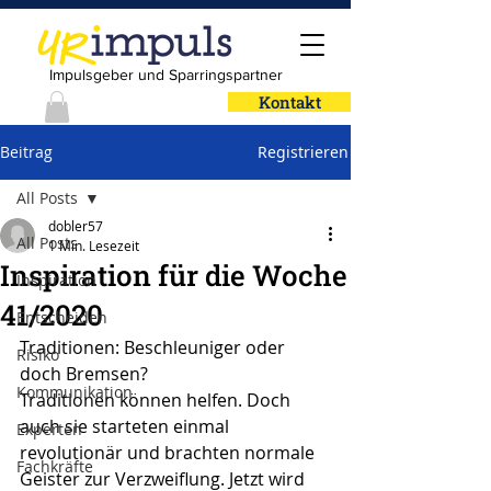
Impulsgeber und Sparringspartner
Kontakt
Beitrag
Registrieren
All Posts
dobler57
All Posts
1 Min. Lesezeit
Inspiration für die Woche
Inspiration
41/2020
Entscheiden
Traditionen: Beschleuniger oder 
Risiko
doch Bremsen?
Kommunikation
Traditionen können helfen. Doch 
auch sie starteten einmal 
Experten
revolutionär und brachten normale 
Fachkräfte
Geister zur Verzweiflung. Jetzt wird 